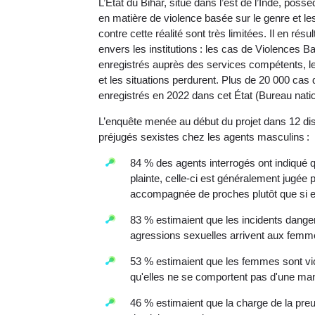
L’État du Bihar, situé dans l’est de l’Inde, poss
en matière de violence basée sur le genre et les
contre cette réalité sont très limitées. Il en 
envers les institutions : les cas de Violences
enregistrés auprès des services compétents, le
et les situations perdurent. Plus de 20 000 cas
enregistrés en 2022 dans cet État (Bureau nation
L’enquête menée au début du projet dans 12 dis
préjugés sexistes chez les agents masculins :
84 % des agents interrogés ont indiqué 
plainte, celle-ci est généralement jugée 
accompagnée de proches plutôt que si el
83 % estimaient que les incidents dangere
agressions sexuelles arrivent aux femme
53 % estimaient que les femmes sont vic
qu'elles ne se comportent pas d'une ma
46 % estimaient que la charge de la pre