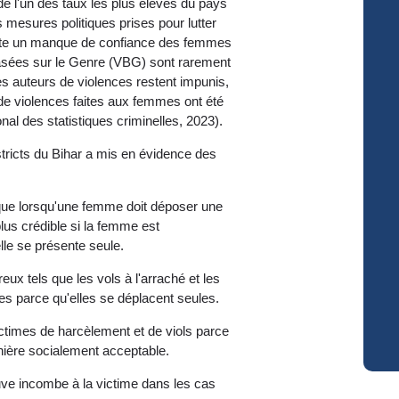
ède l'un des taux les plus élevés du pays
 mesures politiques prises pour lutter
résulte un manque de confiance des femmes
 Basées sur le Genre (VBG) sont rarement
s auteurs de violences restent impunis,
 de violences faites aux femmes ont été
al des statistiques criminelles, 2023).
tricts du Bihar a mis en évidence des
que lorsqu'une femme doit déposer une
plus crédible si la femme est
le se présente seule.
ux tels que les vols à l'arraché et les
s parce qu'elles se déplacent seules.
times de harcèlement et de viols parce
nière socialement acceptable.
uve incombe à la victime dans les cas