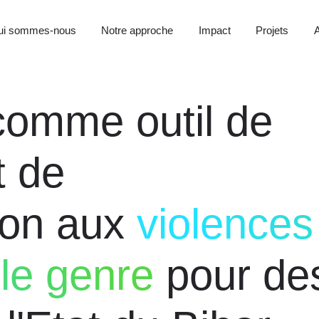
ui sommes-nous
Notre approche
Impact
Projets
A
omme outil de
t de
tion aux
violences
le genre
pour de