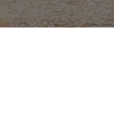
Notre approche
L'évaluation d'impact au
service de l'innovation
Le FID est un dispositif qui soutient des solutions
innovantes pour améliorer les conditions de vie
des populations les plus vulnérables. Ouvert à
tous types d’acteurs et d’innovations, le fonds