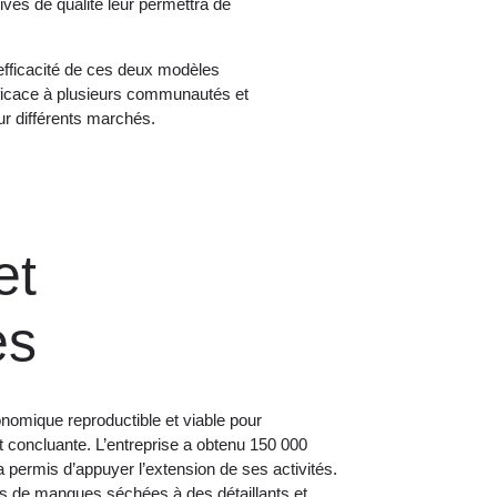
rivés de qualité leur permettra de
efficacité de ces deux modèles
efficace à plusieurs communautés et
ur différents marchés.
et
es
omique reproductible et viable pour
 concluante. L’entreprise a obtenu 150 000
permis d’appuyer l’extension de ses activités.
es de mangues séchées à des détaillants et