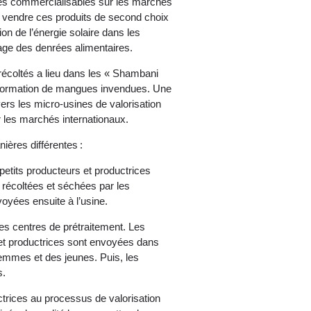
es commercialisables sur les marchés
e vendre ces produits de second choix
ion de l’énergie solaire dans les
lage des denrées alimentaires.
récoltés a lieu dans les « Shambani
nsformation de mangues invendues. Une
ers les micro-usines de valorisation
 les marchés internationaux.
ères différentes :
 petits producteurs et productrices
récoltées et séchées par les
voyées ensuite à l’usine.
es centres de prétraitement. Les
et productrices sont envoyées dans
emmes et des jeunes. Puis, les
s.
ctrices au processus de valorisation