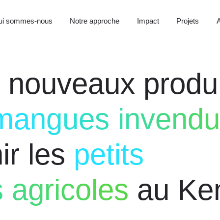
ui sommes-nous
Notre approche
Impact
Projets
A
 nouveaux produi
mangues invendu
ir les
petits
 agricoles
au Ke