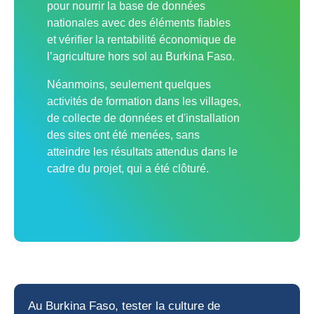
pour nourrir la base de données
nationales avec des éléments fiables
et vérifier la rentabilité économique de
l’agriculture hors sol au Burkina Faso.
Néanmoins, seulement quelques
activités de formation dans les villages,
de collecte de données et d'installation
des sites ont été menées, sans
atteindre les résultats attendus dans le
cadre du projet, qui a été clôturé.
Au Burkina Faso, tester la
culture de